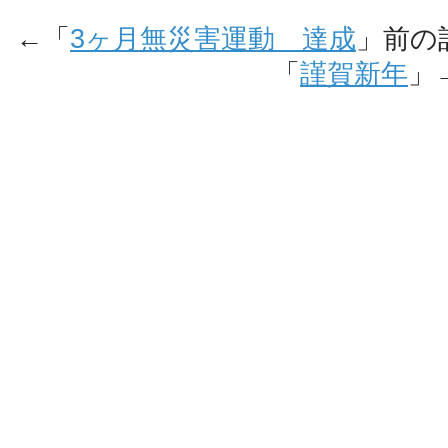
←「
3ヶ月無災害運動 達成
」前の
「
謹賀新年
」