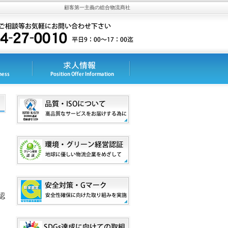
顧客第一主義の総合物流商社
ク
認