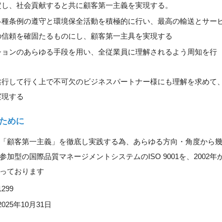
定し、社会貢献すると共に顧客第一主義を実現する。
各種条例の遵守と環境保全活動を積極的に行い、最高の輸送とサー
の信頼を確固たるものにし、顧客第一主具を実現する
ションのあらゆる手段を用い、全従業員に理解されるよう周知を行
遂行して行く上で不可欠のビジネスパートナー様にも理解を求めて
実現する
ために
「顧客第一主義」を徹底し実践する為、あらゆる方向・角度から
型の国際品質マネージメントシステムのISO 9001を、2002年
っております
1299
2025年10月31日