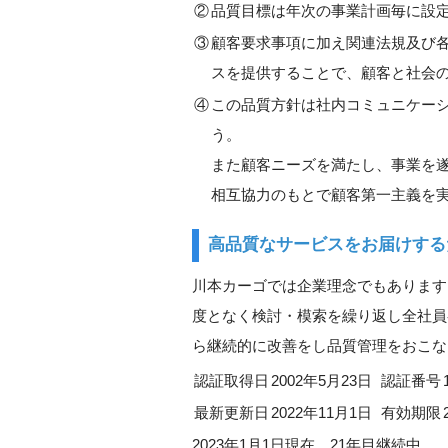
②
品質目標は年次の事業計画毎に設
③
顧客要求事項に加え関連法規及び
スを提供することで、顧客と社会
④
この品質方針は社内コミュニケー
う。
また顧客ニーズを満たし、事業を
相互協力のもとで顧客第一主義を
高品質なサービスをお届けする
川本カーゴでは企業理念でもあります
度となく検討・模索を繰り返し全社員参加
ら継続的に改善をし品質管理をおこな
認証取得日
2002年5月23日
認証番号
最新更新日
2022年11月1日
有効期限
2023年1月1日現在 21年目継続中